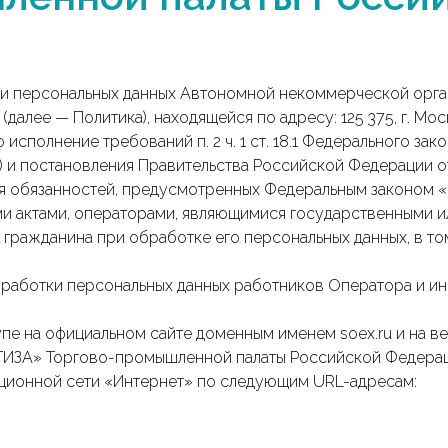
отки персональных данных Автономной некоммерческой о
лее — Политика), находящейся по адресу: 125 375, г. Москв
 во исполнение требований п. 2 ч. 1 ст. 18.1 Федерального з
х) и постановления Правительства Российской Федерации о
я обязанностей, предусмотренных Федеральным законом «
и актами, операторами, являющимися государственными и
 гражданина при обработке его персональных данных, в т
обработки персональных данных работников Оператора и ин
упе на официальном сайте доменным именем soex.ru и на 
ЗА» Торгово-промышленной палаты Российской Федерации
ионной сети «Интернет» по следующим URL-адресам: