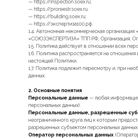
— https://inspection.soex.ru;
— https://proreestr.soex.ru;
— https://building.soex.ru;
— https://экспертиза100.рф.
1.4. Автономная некоммерческая организаци
«СОЮЗЭКСПЕРТИЗА» ТПП РФ, Организация, Опер
1.5. Политика действует в отношении всех пе
1.6. Политика распространяется на отношения
настоящей Политики.
1.7. Политика подлежит пересмотру и, при не
данных.
2. Основные понятия
Персональные данные
— любая информация,
персональных данных).
Персональные данные, разрешенные суб
неограниченного круга лиц к которым предост
разрешенных субъектом персональных данных 
Оператор персональных данных
(Оператор