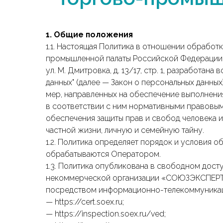
1. Общие положения
1.1. Настоящая Политика в отношении обраб
промышленной палаты Российской Федерации (да
ул. М. Дмитровка, д. 13/17, стр. 1, разработана
данных" (далее — Закон о персональных данны
мер, направленных на обеспечение выполнени
в соответствии с ним нормативными правовым
обеспечения защиты прав и свобод человека и
частной жизни, личную и семейную тайну.
1.2. Политика определяет порядок и условия 
обрабатываются Оператором.
1.3. Политика опубликована в свободном дост
некоммерческой организации «СОЮЗЭКСПЕРТИ
посредством информационно-телекоммуникац
— https://cert.soex.ru;
— https://inspection.soex.ru/ved;