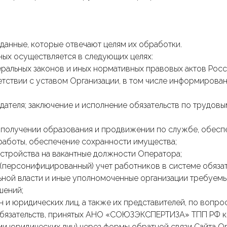
 данные, которые отвечают целям их обработки.
ных осуществляется в следующих целях:
еральных законов и иных нормативных правовых актов Рос
етствии с уставом Организации, в том числе информирован
дателя; заключение и исполнение обязательств по трудовы
, получении образования и продвижении по службе, обесп
 работы, обеспечение сохранности имущества;
устройства на вакантные должности Оператора;
 (персонифицированный) учет работников в системе обяза
льной власти и иные уполномоченные организации требуем
шений;
 и юридических лиц, а также их представителей, по вопро
 обязательств, принятых АНО «СОЮЗЭКСПЕРТИЗА» ТПП РФ к
ми юридических лиц) через формы обратной связи Сайта Ор