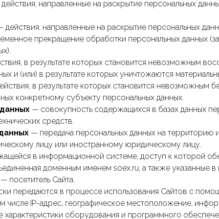
действия, направленные на раскрытие персональных данн
— действия, направленные на раскрытие персональных дан
еменное прекращение обработки персональных данных (за
х).
ствия, в результате которых становится невозможным вос
х и (или) в результате которых уничтожаются материальн
ействия, в результате которых становится невозможным б
ных конкретному субъекту персональных данных.
 данных
— совокупность содержащихся в базах данных пе
ехнических средств.
 данных
— передача персональных данных на территорию и
ическому лицу или иностранному юридическому лицу.
жащейся в информационной системе, доступ к которой о
единенная доменным именем soex.ru, а также указанные в п
— посетитель Сайта.
ски передаются в процессе использования Сайтов с помо
ом числе IP-адрес, географическое местоположение, инфо
е характеристики оборудования и программного обеспечен